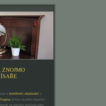
, ZNOJMO
CÍSAŘE
lové a
komfortní ubytování
v
Znojma
přímo na jeho hlavním
 domě ve kterém pobýval sám