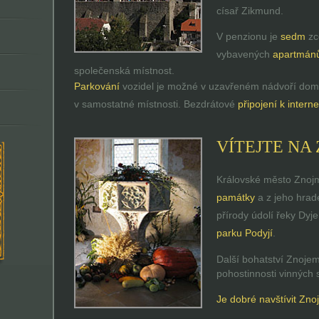
císař Zikmund.
V penzionu je
sedm
zc
vybavených
apartmán
společenská místnost.
Parkování
vozidel je možné v uzavřeném nádvoří do
v samostatné místnosti. Bezdrátové
připojení k interne
VÍTEJTE NA
Královské město Znoj
památky
a z jeho hrad
přírody údolí řeky Dyj
parku Podyjí
.
Další bohatství Znojem
pohostinnosti vinných 
Je dobré navštívit Zn