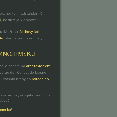
ela nových nadstandartně
ů
, hostům je k dispozici i
mu. Možnost
úschovy kol
tu
zdarma pro naše hosty.
 ZNOJEMSKU
mo je bohaté na
architektonické
eb lze dohlédnout do krásné
e - vstupní brány do
národního
ska se ukrývá v jeho vinicích a v
sklepů.
ojemsko!