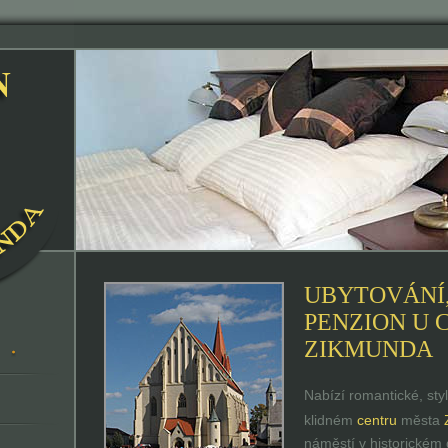
UBYTOVÁNÍ
PENZION U 
ZIKMUNDA
Nabízí romantické, sty
klidném
centru
města
náměstí v historickém