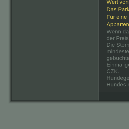
Wert von
Das Park
Für eine
Appartem
Wenn das
der Prei
Die Stor
mindeste
gebuchte
Einmalig
CZK.
Hundegeb
Hundes m